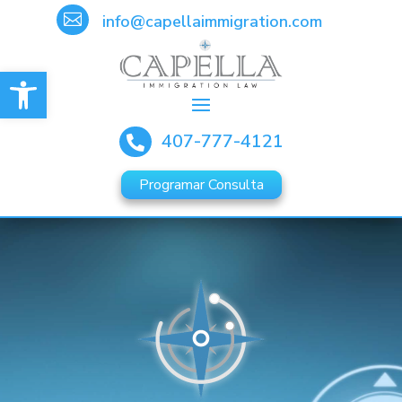

info@capellaimmigration.com
Abrir barra de herramientas
407-777-4121

Programar Consulta